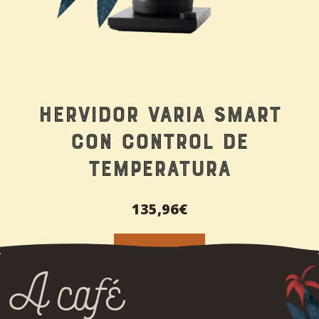
en
la
página
de
producto
Hervidor Varia Smart
Con Control de
Temperatura
135,96
€
LEER MÁS
A café