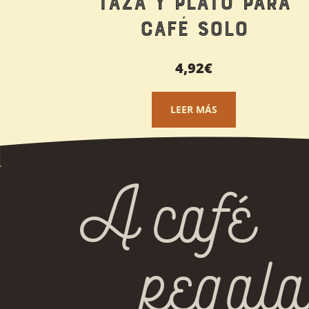
Taza y plato para
Café Solo
4,92
€
LEER MÁS
A café
regala