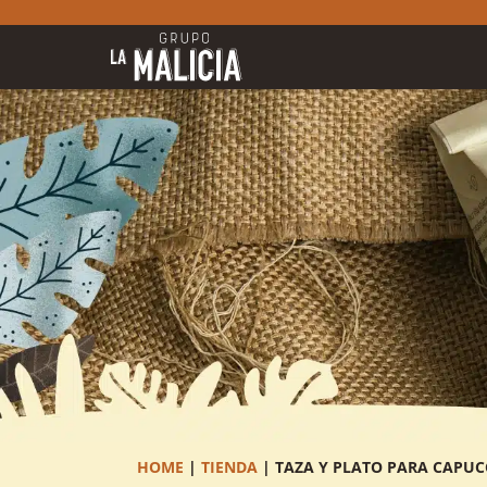
Ir
Ir
a
al
la
contenido
navegación
HOME
|
TIENDA
|
TAZA Y PLATO PARA CAPU