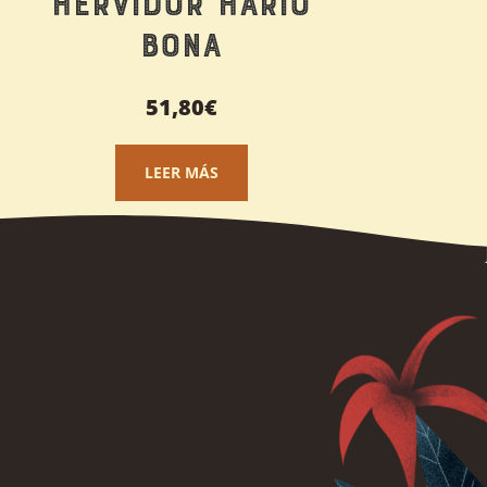
Hervidor Hario
Bona
51,80
€
LEER MÁS