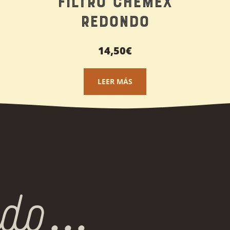
Filtro Chemex
Redondo
14,50
€
LEER MÁS
do...