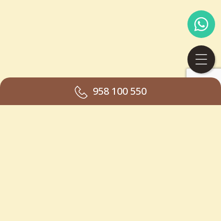
958 100 550
MODELO PROYECTO 1: "Se ha recibido un incentivo de la Agencia de Innovación y Desarrollo de
Andalucía IDEA, de la Junta de Andalucía, por un importe de 12.495,00 euros , cofinanciado en un
80% por la Unión Europea a través del Fondo Europeo de Desarrollo Regional, FEDER para la
realización del proyecto "Marca e identidad corporativa" con el objetivo de “Conseguir un tejido
empresarial más competitivo”)