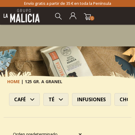
Envío gratis a partir de 35 € en toda la Península
Ir
Ir
a
al
la
contenido
0
navegación
HOME
|
125 GR. A GRANEL
CAFÉ
TÉ
INFUSIONES
CHOC