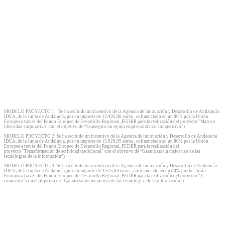
MODELO PROYECTO 1: "Se ha recibido un incentivo de la Agencia de Innovación y Desarrollo de Andalucía
IDEA, de la Junta de Andalucía, por un importe de 12.495,00 euros , cofinanciado en un 80% por la Unión
Europea a través del Fondo Europeo de Desarrollo Regional, FEDER para la realización del proyecto "Marca e
identidad corporativa" con el objetivo de “Conseguir un tejido empresarial más competitivo”)
MODELO PROYECTO 2: Se ha recibido un incentivo de la Agencia de Innovación y Desarrollo de Andalucía
IDEA, de la Junta de Andalucía, por un importe de 15.929,99 euros , cofinanciado en un 80% por la Unión
Europea a través del Fondo Europeo de Desarrollo Regional, FEDER para la realización del
proyecto "Transformación de actividad tradicional" con el objetivo de “Garantizar un mejor uso de las
tecnologías de la información”)
MODELO PROYECTO 3: Se ha recibido un incentivo de la Agencia de Innovación y Desarrollo de Andalucía
IDEA, de la Junta de Andalucía, por un importe de 4.575,00 euros , cofinanciado en un 80% por la Unión
Europea a través del Fondo Europeo de Desarrollo Regional, FEDER para la realización del proyecto "E-
commerce" con el objetivo de “Garantizar un mejor uso de las tecnologías de la información”)