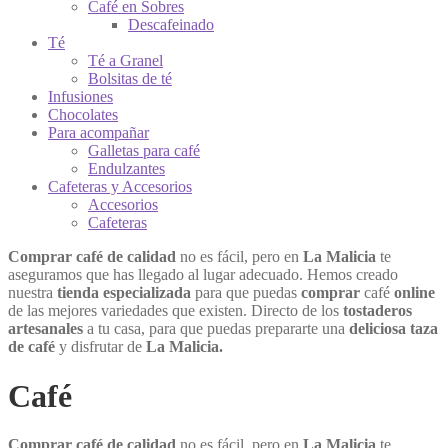
Café en Sobres
Descafeinado
Té
Té a Granel
Bolsitas de té
Infusiones
Chocolates
Para acompañar
Galletas para café
Endulzantes
Cafeteras y Accesorios
Accesorios
Cafeteras
Comprar café de calidad
no es fácil, pero en
La Malicia
te
aseguramos que has llegado al lugar adecuado. Hemos creado
nuestra
tienda especializada
para que puedas
comprar
café
online
de las mejores variedades que existen. Directo de los
tostaderos
artesanales
a tu casa, para que puedas prepararte una
deliciosa taza
de café
y disfrutar de
La Malicia.
Café
Comprar café de calidad
no es fácil, pero en
La Malicia
te