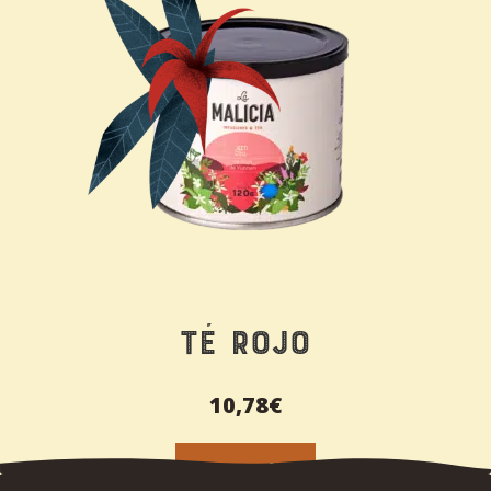
Té Rojo
10,78
€
LEER MÁS